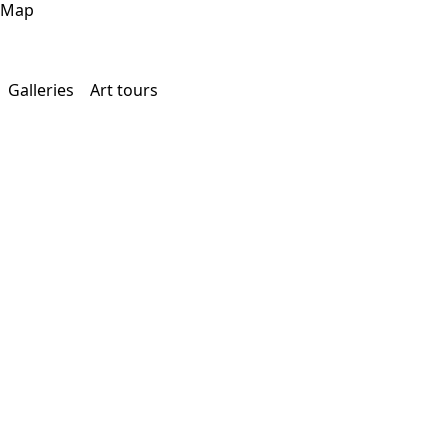
Map
Galleries
Art tours