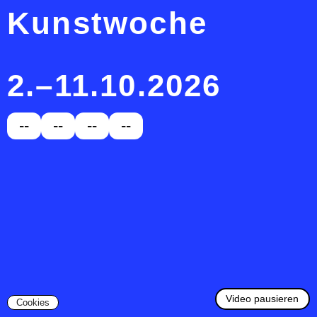
Kunstwoche
2.–11.10.2026
--
--
--
--
H
Video pausieren
Cookies